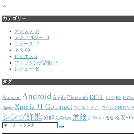
カテゴリー
オススメ
27
テクノロジー
59
ニュース
13
ネタ
69
ビジネス
6
フィッシング詐欺
19
レビュー
49
タグ
Android
DELL
Amazon
Apple
Bluetooth
HP
HYZs
HDD
Xperia J1 Compact
ウイルス駆除ソ
Xperia
みなスタ
アプリ
シング詐欺
危険
分解
格安SI
改造
効果絶大
外付HDD