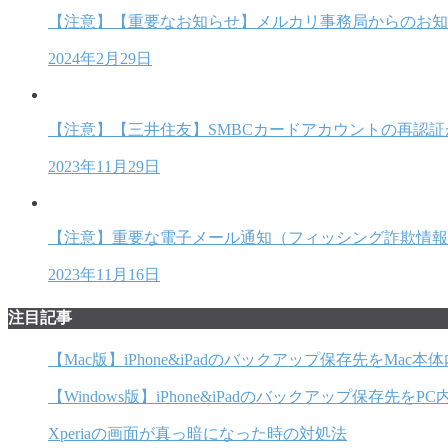
【注意】【重要なお知らせ】メルカリ事務局からのお知
2024年2月29日
【注意】【三井住友】SMBCカードアカウントの再認
2023年11月29日
【注意】重要な電子メール通知（フィッシング詐欺情報
2023年11月16日
注目記事
【Mac版】iPhone&iPadのバックアップ保存先をMa
【Windows版】iPhone&iPadのバックアップ保存先
Xperiaの画面が真っ暗になった時の対処法