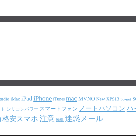
iPhone
mac
iPad
MVNO
S
tudio
iMac
New XPS13
iTunes
So-net
ハ
ノートパソコン
スマートフォン
シリコンパワー
フト
注意
迷惑メール
格安スマホ
M
簡単