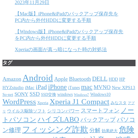
2023年11月29日
【Mac版】iPhone&iPadのバックアップ保存先を
PC内から外付HDDに変更する手順
【Windows版】iPhone&iPadのバックアップ保存先
をPC内から外付HDDに変更する手順
Xperiaの画面が真っ暗になった時の対処法
タグ
Android
DELL
Amazon
Apple
Bluetooth
HP
HDD
iPhone
mac
iPad
MVNO
HYZstudio
iMac
New XPS13
iTunes
SSD
SONY
windows
Windows10
So-net
SSD交換
Windows7
WordPress
Xperia J1 Compact
Xperia
みなスタ
アプ
ノー
スマートフォン
シリコンパワー
ウイルス駆除ソフト
リ
ハイズLABO
トパソコン
パソコ
バックアップ
フィッシング詐欺
危険
ン修理
分解
効果絶大