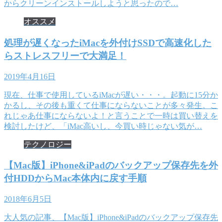
からクリーンインストールしようと思ったので…
オススメ
処理が遅くなったiMacを外付けSSDで高速化した
らストレスフリーで大満足！
2019年4月16日
現在、仕事で使用しているiMacが遅い・・・。起動に15分か
かるし、その後も重くて仕事にならないことが多々発生。こ
れじゃあ仕事にならないよ！と言うことで一時は買い替えを
検討したけど、「iMac高いし、今買い時じゃない気が…
テクノロジー
【Mac版】iPhone&iPadのバックアップ保存先を外
付HDDからMac本体内に戻す手順
2018年6月5日
大人気の記事、【Mac版】iPhone&iPadのバックアップ保存先