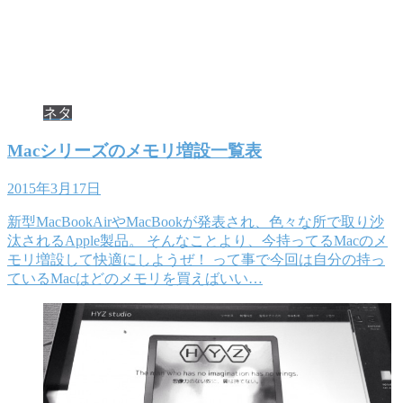
ネタ
Macシリーズのメモリ増設一覧表
2015年3月17日
新型MacBookAirやMacBookが発表され、色々な所で取り沙
汰されるApple製品。 そんなことより、今持ってるMacのメ
モリ増設して快適にしようぜ！ って事で今回は自分の持っ
ているMacはどのメモリを買えばいい…