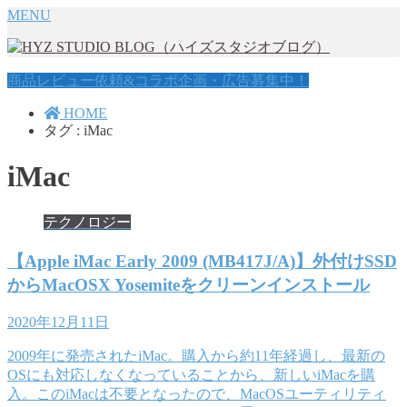
MENU
商品レビュー依頼&コラボ企画・広告募集中！
HOME
タグ : iMac
iMac
テクノロジー
【Apple iMac Early 2009 (MB417J/A)】外付けSSD
からMacOSX Yosemiteをクリーンインストール
2020年12月11日
2009年に発売されたiMac。購入から約11年経過し、最新の
OSにも対応しなくなっていることから、新しいiMacを購
入。このiMacは不要となったので、MacOSユーティリティ