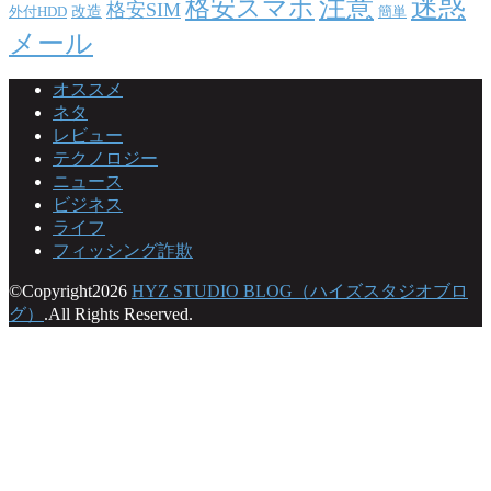
注意
迷惑
格安スマホ
格安SIM
改造
外付HDD
簡単
メール
オススメ
ネタ
レビュー
テクノロジー
ニュース
ビジネス
ライフ
フィッシング詐欺
©Copyright2026
HYZ STUDIO BLOG（ハイズスタジオブロ
グ）
.All Rights Reserved.