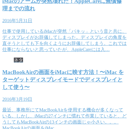
iMacのアームが突然壊れた！AppleCareに無償修
理までの流れ
2016年5月31日
仕事で使用しているiMacが突然「パキッ」という音と共に、
ディスプレイがお辞儀してしまった。ディスプレイの角度を
直そうとしても下を向くようにお辞儀してしまう。これでは
仕事にならないと思っていたが、AppleCareには入…
ネタ
MacBookAirの画面をiMacに映す方法！〜iMac を
ターゲットディスプレイモードでディスプレイと
して使う〜
2016年3月19日
最近、事務所にてMacBookAirを使用する機会が多くなって
いる。しかし、iMacの27インチに慣れて作業していると、ど
うしてもMacBookAirの13インチの画面じゃ小さい。。。
MacBookAirの画面をiMac…