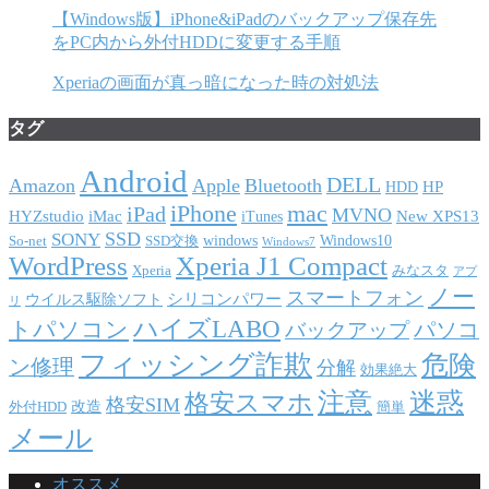
【Windows版】iPhone&iPadのバックアップ保存先
をPC内から外付HDDに変更する手順
Xperiaの画面が真っ暗になった時の対処法
タグ
Android
DELL
Amazon
Apple
Bluetooth
HP
HDD
iPhone
mac
iPad
MVNO
HYZstudio
iMac
New XPS13
iTunes
SSD
SONY
windows
Windows10
So-net
SSD交換
Windows7
WordPress
Xperia J1 Compact
Xperia
みなスタ
アプ
ノー
スマートフォン
シリコンパワー
ウイルス駆除ソフト
リ
ハイズLABO
トパソコン
パソコ
バックアップ
フィッシング詐欺
危険
ン修理
分解
効果絶大
注意
迷惑
格安スマホ
格安SIM
改造
外付HDD
簡単
メール
オススメ