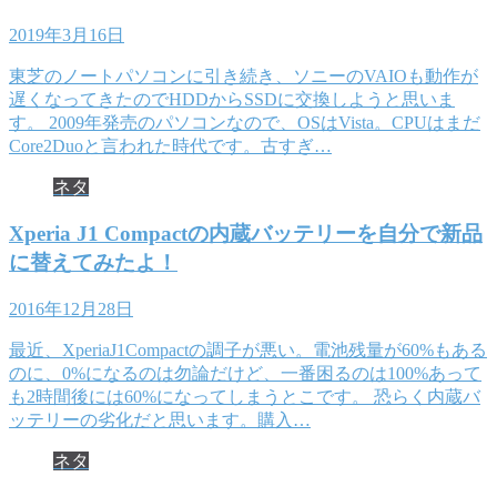
2019年3月16日
東芝のノートパソコンに引き続き、ソニーのVAIOも動作が
遅くなってきたのでHDDからSSDに交換しようと思いま
す。 2009年発売のパソコンなので、OSはVista。CPUはまだ
Core2Duoと言われた時代です。古すぎ…
ネタ
Xperia J1 Compactの内蔵バッテリーを自分で新品
に替えてみたよ！
2016年12月28日
最近、XperiaJ1Compactの調子が悪い。電池残量が60%もある
のに、0%になるのは勿論だけど、一番困るのは100%あって
も2時間後には60%になってしまうとこです。 恐らく内蔵バ
ッテリーの劣化だと思います。購入…
ネタ