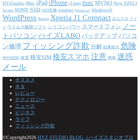
iPhone
mac
iPad
MVNO
HYZstudio
iMac
New XPS13
iTunes
SSD
SONY
windows
Windows10
So-net
SSD交換
Windows7
WordPress
Xperia J1 Compact
Xperia
みなスタ
アプ
ノー
スマートフォン
シリコンパワー
ウイルス駆除ソフト
リ
ハイズLABO
トパソコン
パソコ
バックアップ
フィッシング詐欺
危険
ン修理
分解
効果絶大
注意
迷惑
格安スマホ
格安SIM
改造
外付HDD
簡単
メール
オススメ
ネタ
レビュー
テクノロジー
ニュース
ビジネス
ライフ
フィッシング詐欺
©Copyright2026
HYZ STUDIO BLOG（ハイズスタジオブロ