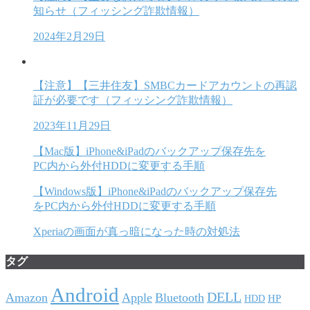
知らせ（フィッシング詐欺情報）
2024年2月29日
【注意】【三井住友】SMBCカードアカウントの再認
証が必要です（フィッシング詐欺情報）
2023年11月29日
【Mac版】iPhone&iPadのバックアップ保存先を
PC内から外付HDDに変更する手順
【Windows版】iPhone&iPadのバックアップ保存先
をPC内から外付HDDに変更する手順
Xperiaの画面が真っ暗になった時の対処法
タグ
Android
DELL
Amazon
Apple
Bluetooth
HP
HDD