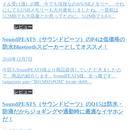
イル受け渡しの際、今でも現役なのがUSBメモリー。 それ
にしてもUSBメモリーも大分進化しましたね。一昔前は
512MBでも大容量とか思ってたのに。512MBでも6,0…
レビュー
SoundPEATS（サウンドピーツ）のP4は低価格の
防水Bluetoothスピーカーとしてオススメ！
2016年12月7日
今回もSoundPEATS様より商品提供していただきましたの
で、商品の紹介します。SoundPEATS様、太っ腹です。
[amazonjs asin=”B01M9J1POM” locale=&#8…
レビュー
SoundPEATS（サウンドピーツ）のQ15は防水・
防滴だからジョギングや通勤時に最適なイヤホン
だ！