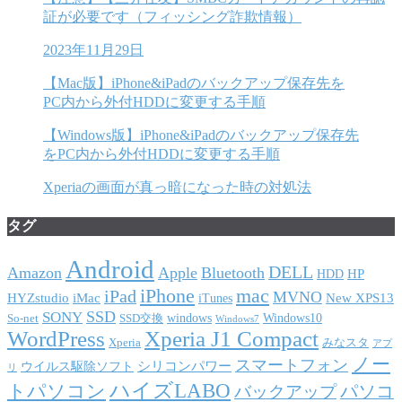
証が必要です（フィッシング詐欺情報）
2023年11月29日
【Mac版】iPhone&iPadのバックアップ保存先を
PC内から外付HDDに変更する手順
【Windows版】iPhone&iPadのバックアップ保存先
をPC内から外付HDDに変更する手順
Xperiaの画面が真っ暗になった時の対処法
タグ
Android
DELL
Amazon
Apple
Bluetooth
HP
HDD
iPhone
mac
iPad
MVNO
HYZstudio
iMac
New XPS13
iTunes
SSD
SONY
windows
Windows10
So-net
SSD交換
Windows7
WordPress
Xperia J1 Compact
Xperia
みなスタ
アプ
ノー
スマートフォン
シリコンパワー
ウイルス駆除ソフト
リ
ハイズLABO
トパソコン
パソコ
バックアップ