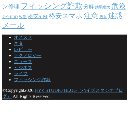
フィッシング詐欺
危険
ン修理
分解
効果絶大
注意
迷惑
格安スマホ
格安SIM
改造
外付HDD
簡単
メール
オススメ
ネタ
レビュー
テクノロジー
ニュース
ビジネス
ライフ
フィッシング詐欺
©Copyright2026
HYZ STUDIO BLOG（ハイズスタジオブロ
グ）
.All Rights Reserved.