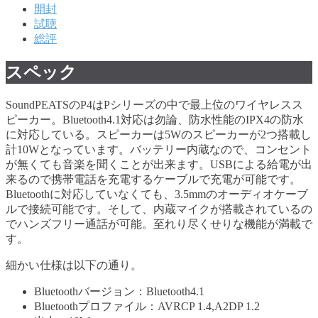
開封
試聴
総評
スペック
SoundPEATSのP4はPシリーズの中で最上位のワイヤレスス
ピーカー。Bluetooth4.1対応は勿論、防水性能のIPX4の防水
に対応している。スピーカーは5Wのスピーカーが2つ搭載し
計10Wとなっています。バッテリー内蔵なので、コンセント
が無くても音楽を聞くことが出来ます。USBによる給電が出
来るので携帯電話を充電するケーブルで充電が可能です。
Bluetoothに対応していなくても、3.5mmのオーディオケーブ
ルで接続可能です。そして、内蔵マイクが搭載されているの
でハンズフリー通話が可能。至れり尽くせりな機能が満載で
す。
細かい仕様は以下の通り。
Bluetoothバージョン：Bluetooth4.1
Bluetoothプロファイル：AVRCP 1.4,A2DP 1.2