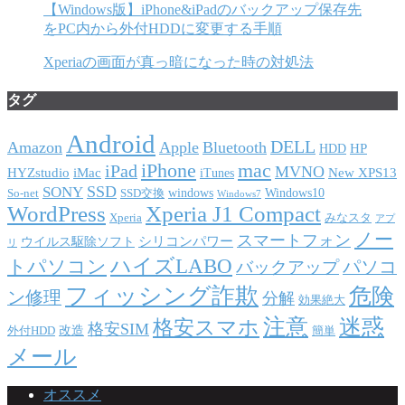
【Windows版】iPhone&iPadのバックアップ保存先
をPC内から外付HDDに変更する手順
Xperiaの画面が真っ暗になった時の対処法
タグ
Android
DELL
Amazon
Apple
Bluetooth
HP
HDD
iPhone
mac
iPad
MVNO
HYZstudio
iMac
New XPS13
iTunes
SSD
SONY
windows
Windows10
So-net
SSD交換
Windows7
WordPress
Xperia J1 Compact
Xperia
みなスタ
アプ
ノー
スマートフォン
シリコンパワー
ウイルス駆除ソフト
リ
ハイズLABO
トパソコン
パソコ
バックアップ
フィッシング詐欺
危険
ン修理
分解
効果絶大
注意
迷惑
格安スマホ
格安SIM
改造
外付HDD
簡単
メール
オススメ