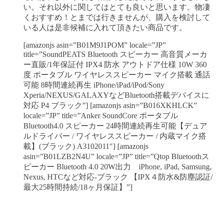
い。それ以外に関してはとても良いと思います。物凄
くおすすめ！とまでは行きませんが、購入を検討して
いる人は是非候補に入れて頂きたい商品です。
[amazonjs asin=”B01M9J1POM” locale=”JP”
title=”SoundPEATS Bluetooth スピーカー 高音質メーカ
ー直販/1年保証付 IPX4 防水 アウトドア仕様 10W 360
度 ポータブル ワイヤレススピーカー マイク搭載 通話
可能 8時間連続再生 iPhone/iPad/iPod/Sony
Xperia/NEXUS/GALAXYなどBluetooth搭載デバイスに
対応 P4 ブラック”] [amazonjs asin=”B016XKHLCK”
locale=”JP” title=”Anker SoundCore ポータブル
Bluetooth4.0 スピーカー 24時間連続再生可能【デュア
ルドライバー / ワイヤレススピーカー / 内蔵マイク搭
載】(ブラック) A3102011″] [amazonjs
asin=”B01LZB2N4U” locale=”JP” title=”Qtop Bluetoothス
ピーカー Bluetooth 4.0 20W出力 iPhone, iPad, Samsung,
Nexus, HTCなど対応-ブラック 【IPX４防水&防塵認証/
最大25時間持続/18ヶ月保証】”]