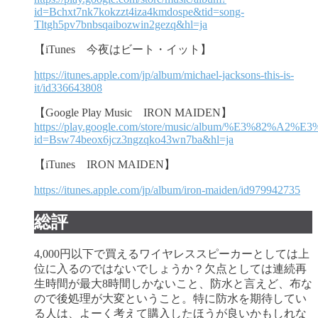
id=Bchxt7nk7kokzzt4iza4kmdospe&tid=song-
Tltgh5pv7bnbsqaibozwin2gezq&hl=ja
【iTunes 今夜はビート・イット】
https://itunes.apple.com/jp/album/michael-jacksons-this-is-
it/id336643808
【Google Play Music IRON MAIDEN】
https://play.google.com/store/music/album/%E3%
id=Bsw74beox6jcz3ngzqko43wn7ba&hl=ja
【iTunes IRON MAIDEN】
https://itunes.apple.com/jp/album/iron-maiden/id979942735
総評
4,000円以下で買えるワイヤレススピーカーとしては上
位に入るのではないでしょうか？欠点としては連続再
生時間が最大8時間しかないこと、防水と言えど、布な
ので後処理が大変ということ。特に防水を期待してい
る人は、よーく考えて購入したほうが良いかもしれな