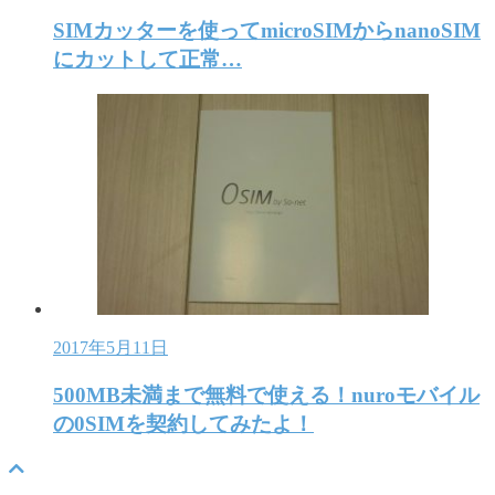
SIMカッターを使ってmicroSIMからnanoSIM
にカットして正常…
2017年5月11日
500MB未満まで無料で使える！nuroモバイル
の0SIMを契約してみたよ！