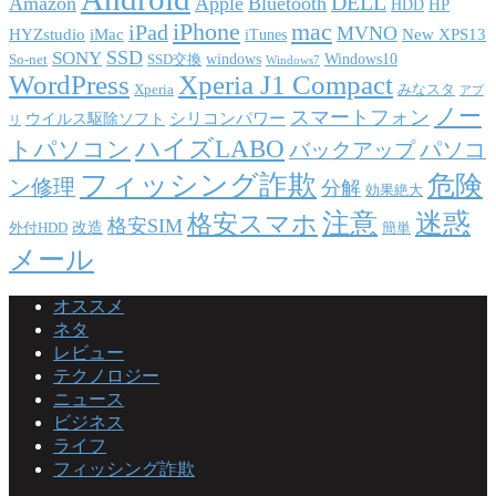
DELL
Amazon
Apple
Bluetooth
HP
HDD
iPhone
mac
iPad
MVNO
HYZstudio
iMac
New XPS13
iTunes
SSD
SONY
windows
Windows10
So-net
SSD交換
Windows7
WordPress
Xperia J1 Compact
Xperia
みなスタ
アプ
ノー
スマートフォン
シリコンパワー
ウイルス駆除ソフト
リ
ハイズLABO
トパソコン
パソコ
バックアップ
フィッシング詐欺
危険
ン修理
分解
効果絶大
注意
迷惑
格安スマホ
格安SIM
改造
外付HDD
簡単
メール
オススメ
ネタ
レビュー
テクノロジー
ニュース
ビジネス
ライフ
フィッシング詐欺