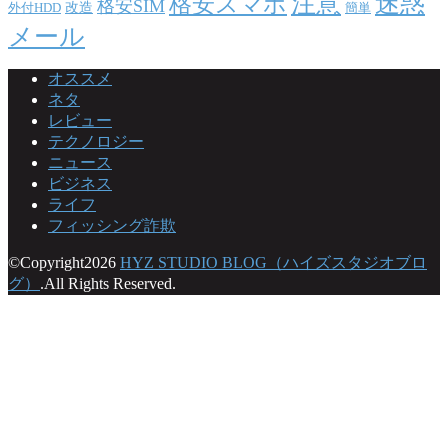
注意
迷惑
格安スマホ
格安SIM
改造
外付HDD
簡単
メール
オススメ
ネタ
レビュー
テクノロジー
ニュース
ビジネス
ライフ
フィッシング詐欺
©Copyright2026
HYZ STUDIO BLOG（ハイズスタジオブロ
グ）
.All Rights Reserved.