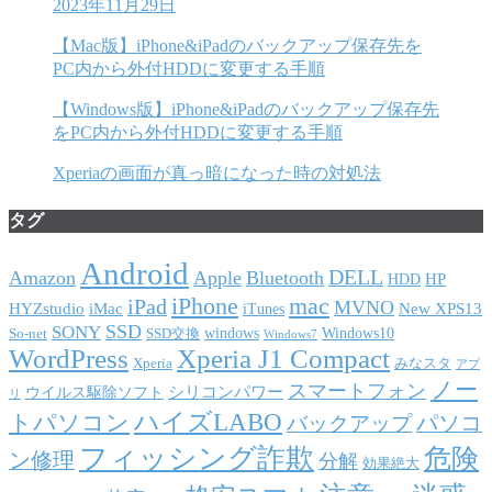
2023年11月29日
【Mac版】iPhone&iPadのバックアップ保存先を
PC内から外付HDDに変更する手順
【Windows版】iPhone&iPadのバックアップ保存先
をPC内から外付HDDに変更する手順
Xperiaの画面が真っ暗になった時の対処法
タグ
Android
DELL
Amazon
Apple
Bluetooth
HP
HDD
iPhone
mac
iPad
MVNO
HYZstudio
iMac
New XPS13
iTunes
SSD
SONY
windows
Windows10
So-net
SSD交換
Windows7
WordPress
Xperia J1 Compact
Xperia
みなスタ
アプ
ノー
スマートフォン
シリコンパワー
ウイルス駆除ソフト
リ
ハイズLABO
トパソコン
パソコ
バックアップ
フィッシング詐欺
危険
ン修理
分解
効果絶大