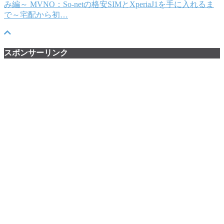
み編～ MVNO：So-netの格安SIMとXperiaJ1を手に入れるま
で～宅配から初…
スポンサーリンク