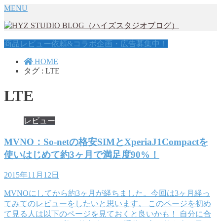
MENU
商品レビュー依頼&コラボ企画・広告募集中！
HOME
タグ : LTE
LTE
レビュー
MVNO：So-netの格安SIMとXperiaJ1Compactを
使いはじめて約3ヶ月で満足度90%！
2015年11月12日
MVNOにしてから約3ヶ月が経ちました。今回は3ヶ月経っ
てみてのレビューをしたいと思います。 このページを初め
て見る人は以下のページを見ておくと良いかも！ 自分に合