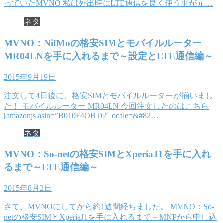
っていたMVNO 私は外出時にLTE通信を良く使う事が元…
ネタ
MVNO：NifMoの格安SIMとモバイルルーター
MR04LNを手に入れるまで～設定とLTE通信編～
2015年9月19日
注文して4日後に、格安SIMとモバイルルーターが揃いまし
た！ モバイルルーター MR04LN 今回注文したのはこちら
[amazonjs asin=”B010F4OBT6″ locale=&#82…
ネタ
MVNO：So-netの格安SIMとXperiaJ1を手に入れ
るまで～LTE通信編～
2015年8月2日
さて、MVNOにしてから約1週間経ちました。 MVNO：So-
netの格安SIMとXperiaJ1を手に入れるまで～MNPから申し込