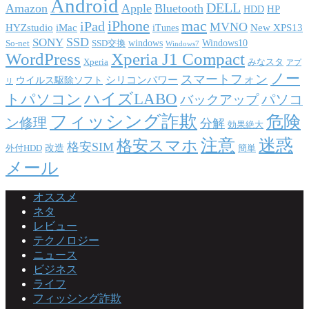
Android
DELL
Amazon
Apple
Bluetooth
HP
HDD
iPhone
mac
iPad
MVNO
HYZstudio
iMac
New XPS13
iTunes
SSD
SONY
windows
Windows10
So-net
SSD交換
Windows7
WordPress
Xperia J1 Compact
Xperia
みなスタ
アプ
ノー
スマートフォン
シリコンパワー
ウイルス駆除ソフト
リ
ハイズLABO
トパソコン
パソコ
バックアップ
フィッシング詐欺
危険
ン修理
分解
効果絶大
注意
迷惑
格安スマホ
格安SIM
改造
外付HDD
簡単
メール
オススメ
ネタ
レビュー
テクノロジー
ニュース
ビジネス
ライフ
フィッシング詐欺