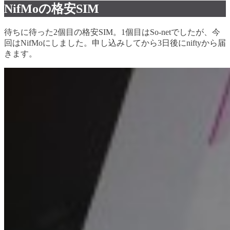
NifMoの格安SIM
待ちに待った2個目の格安SIM。1個目はSo-netでしたが、今
回はNifMoにしました。申し込みしてから3日後にniftyから届
きます。