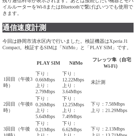
残り通信料等が表示されます。あとは接続したい機器とモバ
イルルーターをWi-fiまたはBluetoothで繋げばいつでも使用で
きます。
通信速度計測
今回は静岡市清水区内で行いました。検証機器はXperia J1
Compact。検証するSIMは「NifMo」と「PLAY SIM」です。
フレッツ隼（自宅
PLAY SIM
NifMo
Wi-Fi）
下り：
下り：
1回目（午後3
0.66Mbps
12.22Mbps
未計測
時）
上り：
上り：
2.79Mbps
3.64Mbps
下り：
下り：
2回目（午後8
下り：7.58Mbps
0.26Mbps
12.25Mbps
時）
上り：
上り：
上り：21.29Mbps
5.64Mbps
7.49Mbps
下り：
下り：
3回目（午後
下り：2.13Mbps
0.21Mbps
6.62Mbps
10時）
上り：
上り：
上り：13.71Mbps