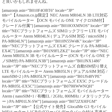
と良いかもしれませんね。
[amazonjs asin=”B010F4OBT6″ locale=”JP”
title=”【Amazon.co.jp限定】NEC Aterm MR04LN 3B LTE対応
モバイルルーター 【OCN モバイル ONE マイクロSIM付】
クレードル付属”] [amazonjs asin=”B010OXMNOS” locale=”JP”
title=”NECプラットフォームズ SIMロックフリー LTE モバイ
ルルーター Aterm MR04LN ( デュアルSIM 対応 / microSIM )
PA-MR04LN”] [amazonjs asin=”B010N55W4K” locale=”JP”
title=”NECプラットフォームズ EX4C クレードル PA-MR04L-
EX4C”] [amazonjs asin=”B01N9FLZKZ” locale=”JP” title=”NEC
Aterm MR05LN 3B モバイルルーター (OCN モバイル ONE ナ
ノSIM付) PA-MR05LN3B”] [amazonjs asin=”B01JNX1486″
locale=”JP” title=”NECプラットフォームズ 自動SIM切り替え
LTE モバイルルーター Aterm MR05LN ( デュアルSIM 対応 /
nanoSIM×2 ) PA-MR05LN”] [amazonjs asin=”B01JS48VPE”
locale=”JP” title=”NECプラットフォームズ EX5C クレードル
PA-MR05L-EX5C”] [amazonjs asin=”B079HWWNQH”
locale=”JP” title=”NECプラットフォームズ モバイルルーター
Aterm ( nanoSIM×1 / 有機EL / 2GHz, 800MHz / メタリックブル
ー ) PA-MP01LN-SW”] [amazonjs asin=”B072ZXHFGM”
locale=”JP” title=”【公式サイト発売】GlocalMe G3 モバイル
WiFiルーター 1.1GBのグローバルデータパック付け 高速4G