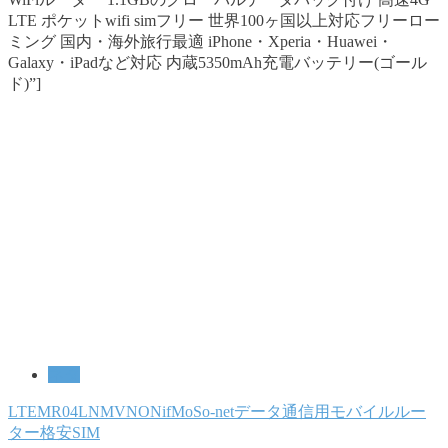
LTE ポケットwifi simフリー 世界100ヶ国以上対応フリーロー
ミング 国内・海外旅行最適 iPhone・Xperia・Huawei・
Galaxy・iPadなど対応 内蔵5350mAh充電バッテリー(ゴール
ド)”]
ネタ
LTE
MR04LN
MVNO
NifMo
So-net
データ通信用
モバイルルー
ター
格安SIM