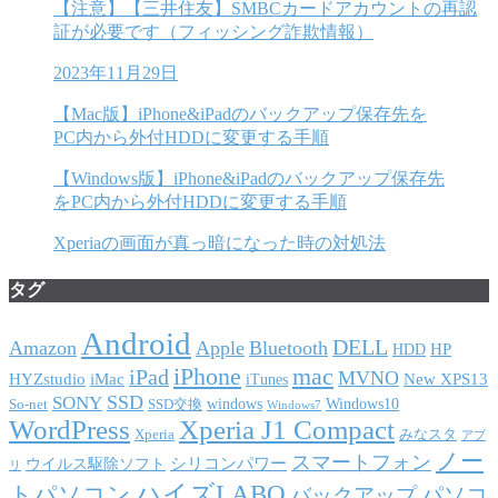
【注意】【三井住友】SMBCカードアカウントの再認
証が必要です（フィッシング詐欺情報）
2023年11月29日
【Mac版】iPhone&iPadのバックアップ保存先を
PC内から外付HDDに変更する手順
【Windows版】iPhone&iPadのバックアップ保存先
をPC内から外付HDDに変更する手順
Xperiaの画面が真っ暗になった時の対処法
タグ
Android
DELL
Amazon
Apple
Bluetooth
HP
HDD
iPhone
mac
iPad
MVNO
HYZstudio
iMac
New XPS13
iTunes
SSD
SONY
windows
Windows10
So-net
SSD交換
Windows7
WordPress
Xperia J1 Compact
Xperia
みなスタ
アプ
ノー
スマートフォン
シリコンパワー
ウイルス駆除ソフト
リ
ハイズLABO
トパソコン
パソコ
バックアップ