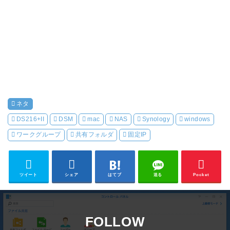
ネタ
DS216+II
DSM
mac
NAS
Synology
windows
ワークグループ
共有フォルダ
固定IP
ツイート
シェア
はてブ
送る
Pocket
FOLLOW