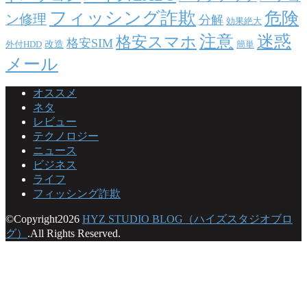
フィッシング詐欺
危険
ン修理
分解
効果絶大
注意
迷惑
格安スマホ
格安SIM
改造
外付HDD
簡単
メール
オススメ
ネタ
レビュー
テクノロジー
ニュース
ビジネス
ライフ
フィッシング詐欺
©Copyright2026
HYZ STUDIO BLOG（ハイズスタジオブロ
グ）
.All Rights Reserved.