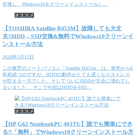
交換し、Windows10をクリーンインストールし…
オススメ
【TOSHIBA Satellite B453M】故障しても大丈
夫!!HDD→SSD交換&無料でWindows10クリーンイ
ンストール方法
2020年5月15日
この東芝のノートパソコン「Satellite B453m」は、発売から6
年程経つのですが、HDDの動作がとても遅くなりストレス
が貯まる一方でした。そしてついにHDDが完全に壊れてし
まいました。 そこで今回はHDDをSSD…
オススメ
【HP G62 NotebookPC 403TU】誰でも簡単にでき
る!!「無料」でWindows10クリーンインストール方