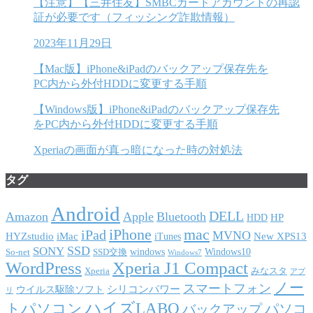
【注意】【三井住友】SMBCカードアカウントの再認
証が必要です（フィッシング詐欺情報）
2023年11月29日
【Mac版】iPhone&iPadのバックアップ保存先を
PC内から外付HDDに変更する手順
【Windows版】iPhone&iPadのバックアップ保存先
をPC内から外付HDDに変更する手順
Xperiaの画面が真っ暗になった時の対処法
タグ
Android
DELL
Amazon
Apple
Bluetooth
HP
HDD
iPhone
mac
iPad
MVNO
HYZstudio
iMac
New XPS13
iTunes
SSD
SONY
windows
Windows10
So-net
SSD交換
Windows7
WordPress
Xperia J1 Compact
Xperia
みなスタ
アプ
ノー
スマートフォン
シリコンパワー
ウイルス駆除ソフト
リ
ハイズLABO
トパソコン
パソコ
バックアップ