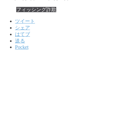
フィッシング詐欺
ツイート
シェア
はてブ
送る
Pocket