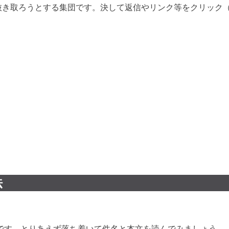
報等を抜き取ろうとする集団です。決して返信やリンク等をクリッ
法
です。とりあえず落ち着いて件名と本文を読んでみましょう。