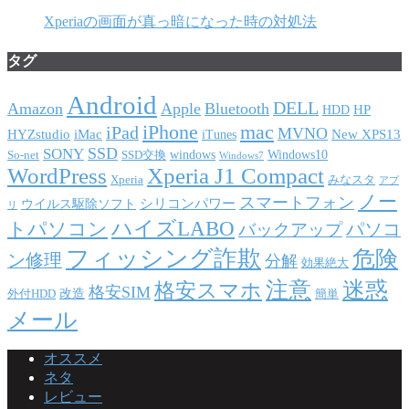
Xperiaの画面が真っ暗になった時の対処法
タグ
Android
DELL
Amazon
Apple
Bluetooth
HP
HDD
iPhone
mac
iPad
MVNO
HYZstudio
iMac
New XPS13
iTunes
SSD
SONY
windows
Windows10
So-net
SSD交換
Windows7
WordPress
Xperia J1 Compact
Xperia
みなスタ
アプ
ノー
スマートフォン
シリコンパワー
ウイルス駆除ソフト
リ
ハイズLABO
トパソコン
パソコ
バックアップ
フィッシング詐欺
危険
ン修理
分解
効果絶大
注意
迷惑
格安スマホ
格安SIM
改造
外付HDD
簡単
メール
オススメ
ネタ
レビュー