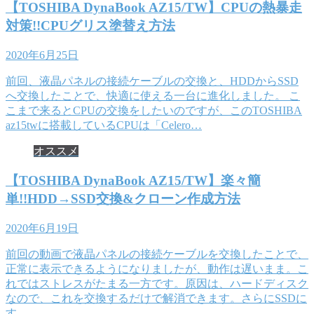
【TOSHIBA DynaBook AZ15/TW】CPUの熱暴走
対策!!CPUグリス塗替え方法
2020年6月25日
前回、液晶パネルの接続ケーブルの交換と、HDDからSSD
へ交換したことで、快適に使える一台に進化しました。 こ
こまで来るとCPUの交換をしたいのですが、このTOSHIBA
az15twに搭載しているCPUは「Celero…
オススメ
【TOSHIBA DynaBook AZ15/TW】楽々簡
単!!HDD→SSD交換&クローン作成方法
2020年6月19日
前回の動画で液晶パネルの接続ケーブルを交換したことで、
正常に表示できるようになりましたが、動作は遅いまま。こ
れではストレスがたまる一方です。原因は、ハードディスク
なので、これを交換するだけで解消できます。さらにSSDに
す…