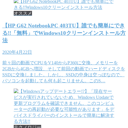
オススメ
【HP G62 NotebookPC 403TU】誰でも簡単にでき
る!!「無料」でWindows10クリーンインストール方
法
2020年4月22日
前々回の動画でCPUをV140からP360に交換、メモリーを
2GBから4GBへ増設、そして前回の動画でハードディスクを
SSDに交換しました。しかし、SSDの中身は空っぽなので、
パソコンを起動しても何も起こりません。このS…
テクノロジー