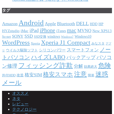
タグ
Android
DELL
Amazon
Apple
Bluetooth
HP
HDD
iPhone
mac
iPad
MVNO
HYZstudio
iMac
New XPS13
iTunes
SSD
SONY
windows
Windows10
So-net
SSD交換
Windows7
WordPress
Xperia J1 Compact
Xperia
みなスタ
アプ
ノー
スマートフォン
シリコンパワー
ウイルス駆除ソフト
リ
ハイズLABO
トパソコン
パソコ
バックアップ
フィッシング詐欺
危険
ン修理
分解
効果絶大
注意
迷惑
格安スマホ
格安SIM
改造
外付HDD
簡単
メール
オススメ
ネタ
レビュー
テクノロジー