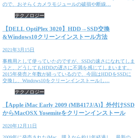
ので、おそらくカメラモジュールの破損や断線…
テクノロジー
【DELL OptiPlex 3020】HDD→SSD交換
&Windows10クリーンインストール方法
2021年3月15日
事務用として使っていたのですが、SSDの速さになれてしま
うと、どうしてもHDDの遅さに不満を感じてしまいます。
2015年発売と年数が経っているので、今回はHDDをSSDに
交換し、Windows10をクリーンインストールし…
テクノロジー
【Apple iMac Early 2009 (MB417J/A)】外付けSSD
からMacOSX Yosemiteをクリーンインストール
2020年12月11日
2009年に発売されたiMac。購入から約11年経過し、最新の